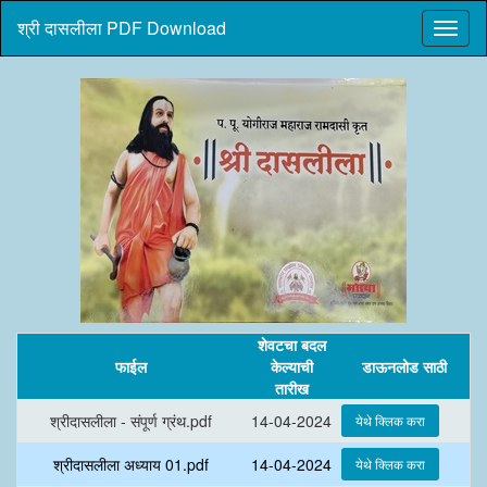
श्री दासलीला PDF Download
शेवटचा बदल
फाईल
केल्याची
डाऊनलोड साठी
तारीख
श्रीदासलीला - संपूर्ण ग्रंथ.pdf
14-04-2024
श्रीदासलीला अध्याय 01.pdf
14-04-2024