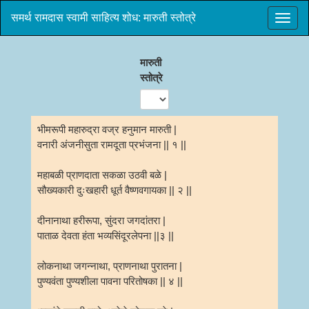
समर्थ रामदास स्वामी साहित्य शोध: मारुती स्तोत्रे
मारुती
स्तोत्रे
भीमरूपी महारुद्रा वज्र हनुमान मारुती |
वनारी अंजनीसुता रामदूता प्रभंजना || १ ||
महाबळी प्राणदाता सकळा उठवी बळे |
सौख्यकारी दुःखहारी धूर्त वैष्णवगायका || २ ||
दीनानाथा हरीरूपा, सुंदरा जगदांतरा |
पाताळ देवता हंता भव्यसिंदूरलेपना ||३ ||
लोकनाथा जगन्नाथा, प्राणनाथा पुरातना |
पुण्यवंता पुण्यशीला पावना परितोषका || ४ ||