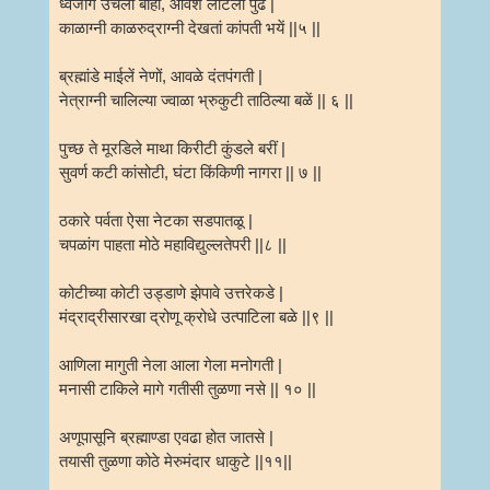
ध्वजांगे उचली बाहो, आवेशे लोटला पुढे |
काळाग्नी काळरुद्राग्नी देखतां कांपती भयें ||५ ||
ब्रह्मांडे माईलें नेणों, आवळे दंतपंगती |
नेत्राग्नी चालिल्या ज्वाळा भ्रुकुटी ताठिल्या बळें || ६ ||
पुच्छ ते मूरडिले माथा किरीटी कुंडले बरीं |
सुवर्ण कटी कांसोटी, घंटा किंकिणी नागरा || ७ ||
ठकारे पर्वता ऐसा नेटका सडपातळू |
चपळांग पाहता मोठे महाविद्युल्लतेपरी ||८ ||
कोटीच्या कोटी उड्डाणे झेपावे उत्तरेकडे |
मंद्राद्रीसारखा द्रोणू क्रोधे उत्पाटिला बळे ||९ ||
आणिला मागुती नेला आला गेला मनोगती |
मनासी टाकिले मागे गतीसी तुळणा नसे || १० ||
अणूपासूनि ब्रह्माण्डा एवढा होत जातसे |
तयासी तुळणा कोठे मेरुमंदार धाकुटे ||११||