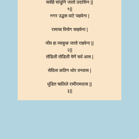
सर्वहि सांडुनि जातो उदासिन ||
१||
नगर उद्धस वाटे पाहवेना |
रामाचा वियोग साहवेना |
जीव हा व्याकुळ जातो राहवेना ||
२||
तोडिली तोडिली येणें सर्व आस |
सेविला कठिण थोर वनवास |
धुंडित चालिले रामीरामदास ||
३||