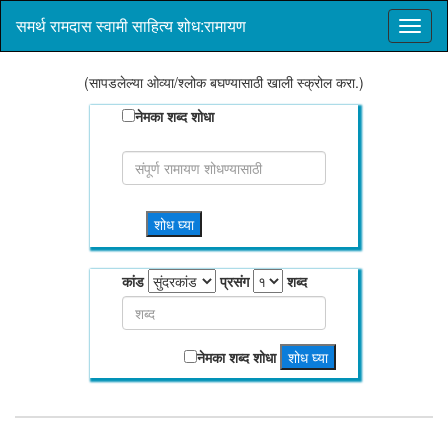
समर्थ रामदास स्वामी साहित्य शोध:रामायण
(सापडलेल्या ओव्या/श्लोक बघण्यासाठी खाली स्क्रोल करा.)
नेमका शब्द शोधा
शोध घ्या
कांड
प्रसंग
शब्द
नेमका शब्द शोधा
शोध घ्या