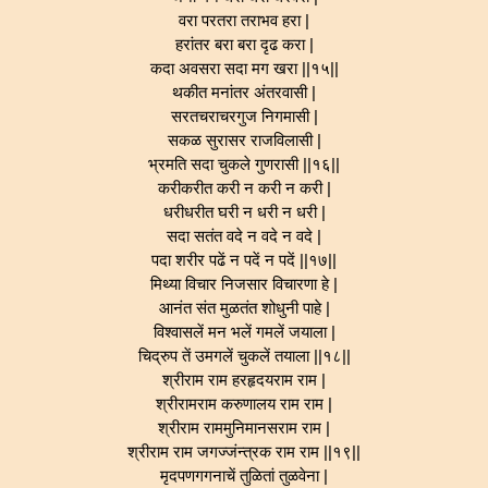
वरा परतरा तराभव हरा |
हरांतर बरा बरा दृढ करा |
कदा अवसरा सदा मग खरा ||१५||
थकीत मनांतर अंतरवासी |
सरतचराचरगुज निगमासी |
सकळ सुरासर राजविलासी |
भ्रमति सदा चुकले गुणरासी ||१६||
करीकरीत करी न करी न करी |
धरीधरीत घरी न धरी न धरी |
सदा सतंत वदे न वदे न वदे |
पदा शरीर पढें न पदें न पदें ||१७||
मिथ्या विचार निजसार विचारणा हे |
आनंत संत मुळतंत शोधुनी पाहे |
विश्वासलें मन भलें गमलें जयाला |
चिद्रुप तें उमगलें चुकलें तयाला ||१८||
श्रीराम राम हरहृदयराम राम |
श्रीरामराम करुणालय राम राम |
श्रीराम राममुनिमानसराम राम |
श्रीराम राम जगज्जंन्त्रक राम राम ||१९||
मृदपणगगनाचें तुळितां तुळवेना |