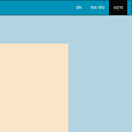
होम
शब्द शोध
धाट्या