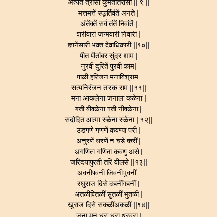
अत्यंत त्रासी कुमतांतरासी || ९ ||
मत्तमत्तें स्फूर्तिवंतें अनंते |
अंतेंवतें सर्व तंतें निवांतें |
वारीवारी जन्मवारी निवारी |
ज्ञानेंसारी भक्त देवाधिकारी ||१०||
पीत पीतांबर सुंदर शाम |
नुरवी दुरितें पुरवी काम|
पाळी हरिजन मनाविश्राम|
सत्यनिरंजन तारक राम ||११||
मना आकलेना जनाला कळेना |
मती वीवळेना गती नीवळेना |
सदोदित आत्मा रुळेना रुळेना ||१२||
उडगणें गणणें कवण्या परी |
अनुरणें धरणें न घडे करीं |
अगणिता गणिता कवणु असे |
जरिदयापुरती तरि वीलसे ||१३||
अवनीपवनीं जिवनींभुवनीं |
रघुराज दिसे दहनींगहनीं |
अतळीवितळीं सुतळीं भुतळीं |
खुराज दिसे सकळींअकळीं ||१४||
जना मन धरा धरा धरवरा |