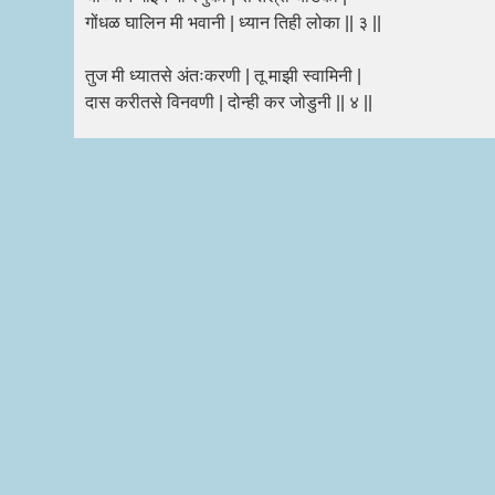
गोंधळ घालिन मी भवानी | ध्यान तिही लोका || ३ ||
तुज मी ध्यातसे अंतःकरणी | तू माझी स्वामिनी |
दास करीतसे विनवणी | दोन्ही कर जोडुनी || ४ ||