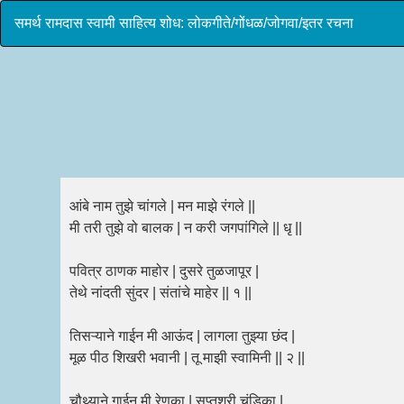
समर्थ रामदास स्वामी साहित्य शोध: लोकगीते/गोंधळ/जोगवा/इतर रचना
आंबे नाम तुझे चांगले | मन माझे रंगले ||
मी तरी तुझे वो बालक | न करी जगपांगिले || धृ ||
पवित्र ठाणक माहोर | दुसरे तुळजापूर |
तेथे नांदती सुंदर | संतांचे माहेर || १ ||
तिसऱ्याने गाईन मी आऊंद | लागला तुझ्या छंद |
मूळ पीठ शिखरी भवानी | तू माझी स्वामिनी || २ ||
चौथ्याने गाईन मी रेणुका | सप्तश्री चंडिका |