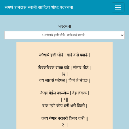
समर्थ रामदास स्वामी साहित्य शोध: पदरचना
पदरचना
कोणाचे हत्ती घोडे | वाडे वाडे पवाडे |
दिवसंदिवस वमक वाढे | संसार मोडे |
|धृ||
वय जातसें पळेपळ | जिणे हे चंचळ |
केंव्हा येईल काळवेळ | देह विकळ |
| १||
दास म्हणे सोय धरी धरी विवरी |
काय येणार बराबरी विचार करी ||
२ ||