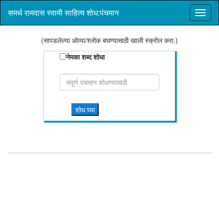
समर्थ रामदास स्वामी साहित्य शोध:पंचमान
(सापडलेल्या ओव्या/श्लोक बघण्यासाठी खाली स्क्रोल करा.)
नेमका शब्द शोधा
शोध घ्या