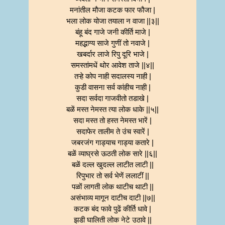
मनांतील मौजा कटक फार फौजा |
भला लोक योजा तयाला न वाजा ||३||
बंहू बंद गाजे जनी कीर्ति माजे |
महद्भाग्य साजे गुणीं तो नवाजे |
खबर्दार लाजे रिपु दूरि भाजे |
समस्तांमधें थोर आवेश ताजे ||४||
तऱ्हे कोप नाही सदालस्य नाही |
कुडी वासना सर्व कांहीच नाही |
सदा सर्वदा गाजवीतो तडाखे |
बळें मस्त नेमस्त त्या लोक धाके ||५||
सदा मस्त तो हस्त नेमस्त भारें |
सदाफेर तालीम ते उंच स्वारें |
जबरजंग गाड्याच गाड्या कतारे |
बळें व्याघ्रसे ऊठती लोक सारे ||६||
बळें दल्ल खुदल्ल लाटीत लाटी ||
रिपुभार तो सर्व भेणें ललाटीं ||
पळों लागती लोक थाटीच थाटी ||
असंभाव्य मागून दाटीच दाटी ||७||
कटक बंद फावे पुढें कीर्ति धावे |
झडी घालिती लोक नेटे उठावे ||