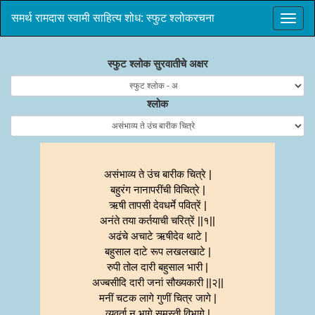
समर्थ रामदास स्वामी साहित्य शोध: स्फुट श्लोकरचना
स्फुट श्लोक सुरवातीचे अक्षर
श्लोक
असंभाव्य ते उंच बारीक चित्रे |
बहुरंग नानापरींची विचित्रे |
ऋषी तापसी देवधर्मे पवित्रें |
अनंते तया कर्तयाची चरित्रें ||१||
अढंचे अचाटे ऋषीदेव थाटे |
बहुसाल दाटे रूप लखलखाटे |
रुपी तोल दारी बहुसाल भारी |
अज्बसीदि दारी जनां सौख्यकारी ||२||
मनीं चटक लागे गुणीं चित्र जागे |
व्यवर्ता न भागे समस्ती विभागे |