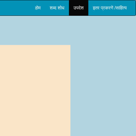
होम
शब्द शोध
उपदेश
इतर प्रकरणे /साहित्य