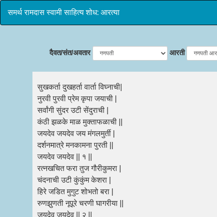
समर्थ रामदास स्वामी साहित्य शोध: आरत्या
दैवत/संत/अवतार
आरती
सुखकर्ता दुखहर्ता वार्ता विघ्नाची|
नुरवी पुरवी प्रेम कृपा जयाची |
सर्वांगी सुंदर उटी सेंदुराची |
कंठी झळके माळ मुक्ताफळाची ||
जयदेव जयदेव जय मंगलमुर्ती |
दर्शनमात्रे मनकामना पुरती ||
जयदेव जयदेव || १ ||
रत्नखचित फरा तुज गौरीकुमरा |
चंदनाची उटी कुंकुंम केशरा |
हिरे जडित मुगुट शोभतो बरा |
रुणझुणती नूपूरे चरणी घागरीया ||
जयदेव जयदेव || २ ||