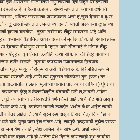
ी एक असलेल्या मोरगावच्या मयुरेश्वराची मूर्ती पाहून लिहिण्याची
 रचली आहे. पहिल्या कडव्यात समर्थ म्हणतात, ज्याच्या दर्शनाने
्या मंगलमय , पवित्र गणरायाचा जयजयकार असो.तू सुख देणारा व दुःख
 व दुःखहर्ता म्हणतात . भक्तांच्या अवती भवती असणाऱ्या दुःखाच्या
माची कृपाच करतोस . तुझ्या सर्वांगावर शेंदूर लावलेला आहे आणि
ूर लावण्यामागे वैज्ञानिक आधार असा की मूर्तीस कोणताही अपाय होऊ
ैवतास दीर्घायुष्य लाभावे म्हणून जसे सीतामाई ने भांगात शेंदूर
ंगावर शेंदूर लावून घेतला .अशीही कथा सांगतात की शेंदूर नावाच्या
क्ताने शरीर माखले . दुसऱ्या कडव्यात गजाननाच्या ऐश्वर्याचे
वतीचा पुत्र म्हणून गौरीकुमारा असे विशेषण आहे. हिरेजडित म्हणजे
त्याच्या मस्तकी आहे आणि त्या मुकुटात खोवलेला तुरा (फरा) तर
ा वाळ्यातील ( लहान मुलांच्या पायात घालण्याचा दागिना ) घुंगरांचा
 . कपाळावर कुंकू व केशरमिश्रीत चंदनाची उटी तू लावली आहेस
ुढे गणपतीच्या शरीरयष्टीचे वर्णन केले आहे.त्याचे पोट मोठे असून
र) परिधान केले आहे .कमरेला नागाचे कडदोर अर्थात बंधन आहेत.त्याची
नेत्र आहेत ,ते त्याचे सूक्ष्म रूप असून तिसरा नेत्र दिव्य "ज्ञान
घरी यावे, पुन्हा जन्म हेच संकट आहे. त्यामुळे मृत्यूसमयी तुझेच स्मरण
ुन्हा जन्म येणार नाही, मोक्ष लाभेल. हेच सांभाळणे. अशी समर्थ
ण्याची वाट पहात आहे ही आर्तता येथे दिसते.कोणत्याही शुभ कार्याचा