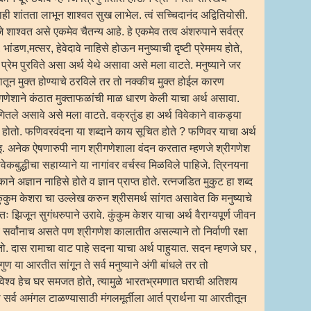
लाही शांतता लाभून शाश्वत सुख लाभेल. त्वं सच्चिदानंद अद्वितियोसी.
जे शाश्वत असे एकमेव चैतन्य आहे. हे एकमेव तत्व अंशरुपाने सर्वत्र
 भांडण,मत्सर, हेवेदावे नाहिसे होऊन मनुष्याची दृष्टी प्रेममय होते,
णि प्रेम पुरविते असा अर्थ येथे असावा असे मला वाटते. मनुष्याने जर
ंधनातून मुक्त होण्याचे ठरविले तर तो नक्कीच मुक्त होईल कारण
ेशाने कंठात मुक्ताफळांची माळ धारण केली याचा अर्थ असावा.
ांगितले असावे असे मला वाटते. वक्रतुंड हा अर्थ विवेकाने वाकड्या
होतो. फणिवरवंदना या शब्दाने काय सूचित होते ? फणिवर याचा अर्थ
्ठा इ. अनेक ऐषणारुपी नाग श्रीगणेशाला वंदन करतात म्हणजे श्रीगणेश
्धा विवेकबुद्धीचा सहाय्याने या नागांवर वर्चस्व मिळविले पाहिजे. त्रिनयना
ने अज्ञान नाहिसे होते व ज्ञान प्राप्त होते. रत्नजडित मुकुट हा शब्द
ुम केशरा चा उल्लेख करुन श्रीसमर्थ सांगत असावेत कि मनुष्याचे
ः झिजून सुगंधरुपाने उरावे. कुंकुम केशर याचा अर्थ वैराग्यपूर्ण जीवन
े भय सर्वांनाच असते पण श्रीगणेश कालातीत असल्याने तो निर्वाणी रक्षा
ो. दास रामाचा वाट पाहे सदना याचा अर्थ पाहुयात. सदन म्हणजे घर ,
गुण या आरतीत सांगून ते सर्व मनुष्याने अंगी बांधले तर तो
्ण विश्व हेच घर समजत होते, त्यामुळे भारतभ्रमणात घराची अतिशय
र्व अमंगल टाळण्यासाठी मंगलमूर्तीला आर्त प्रार्थना या आरतीतून