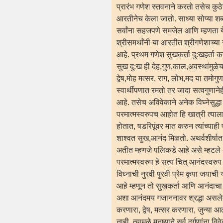
प्रारंभ गणेश स्तवनाने करतो तसेच कुठेह
आरतीनेच केला जातो. साध्या सोप्या शब्द
सर्वांना सहजपणे समजेल आणि म्हणता य
श्रीसमर्थांनी या आरतीत श्रीगणेशाच्या स
आहे. प्रथम गणेश सुखकर्ता दु:खहर्ता का 
सुख दु:ख ही देह,गुण,काल,अवस्थांमुळेच प
द्वेष,मोह मत्सर, राग, लोभ,मद या तमोगु
स्वार्थीपणात रमतो तर जादा सत्वगुणाने
आहे‌. तसेच अविवेकाने अनेक विघ्नेसुद्ध
परमात्मस्वरुपच आहोत हि खात्री त्याला प
होतात, षडरिपूंवर मात करुन त्यांच्याही
शाश्वत सुख,आनंद मिळतो. अथर्वशीर्षात
अतीत म्हणजे पलिकडे आहे असे म्हटले 
परमात्मस्वरुप हे सत्य चित् आनंदस्वरुप
विघ्नाची नुरवी पुरवी प्रेम कृपा जयाची
आहे म्हणून तो सुखकर्ता आणि आनंदाचा 
अशा आनंदमय गजाननावर श्रद्धा असलेल्
करणारा, द्वेष, मत्सर करणारा, जुन्या
नाही. त्यामुळे मनुष्याने सर्व दुर्गणांना