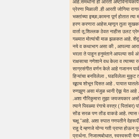
आहे.समर्थांना ही आरती अष्टविनायकांपैक
प्रेरणा मिळाली .ही आरती जोगिया रागात
भक्तांच्या इच्छा,कामना पूर्ण होतात त
हरण करणारा आहेस.म्हणून तुला सुखकर्ता
वार्ता तू शिल्लक ठेवत नाहीस उलट प्रे
गळ्यात मोत्यांची माळ झळकत आहे. शेंद
नये व कथाभाग असा की , आपल्या आराध्य द
भरला ते पाहून हनुमंताने आपल्या सर्व अ
राक्षसाचा गणेशाने वध केला व त्याच्या र
साग्रसंगीत वर्णन केले आहे गजानन पार्
हिऱ्यांचा बनविलेला , घडविलेला मुकुट 
खूपच शोभून दिसत आहे . पायात घातलेल्य
रुणझुण असा मंजुळ ध्वनी ऐकू येत आहे
.अशा गौरिकुमारा तुझा जयजयकार असो . प
त्याने पिवळ्या रंगाचे वस्त्र ( पितांब
सोंड सरळ पण तोंड वाकडे आहे. त्यास तीन 
चक्षू "आहे. अशा रुपात गणपतीने देहरूपी 
राहू दे म्हणजे योग्य गती प्राप्त होऊन प
प्रार्थना. निजात्मबोधात, स्वस्वरूपी ये