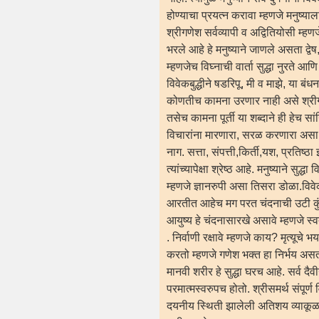
होण्याचा प्रयत्न करावा म्हणजे मनुष्या
श्रीगणेश सर्वव्यापी व अद्वितियोसी म्हण
भरले आहे हे मनुष्याने जाणले असता द्वेष,
म्हणजेच विघ्नाची वार्ता सुद्धा नुरते आ
विवेकबुद्धीने षडरिपू, मी व माझे, या ब
कोणतीच कामना उरणार नाही असे श्रीगण
तसेच कामना पूर्ती या शब्दाने ही हेच स
विचारांना मारणारा, सरळ करणारा असा 
नाग. सत्ता, संपत्ती,किर्ती,यश, प्रतिष
त्यांच्यापेक्षा श्रेष्ठ आहे. मनुष्याने सुद
म्हणजे ज्ञानरुपी असा तिसरा डोळा.विवेका
आरतीत आहेच मग परत चंदनाची उटी कुंक
आयुष्य हे चंदनासारखे असावे म्हणजे स्वत
. निर्वाणी रक्षावे म्हणजे काय? मृत्यूच
करतो म्हणजे गणेश भक्त हा निर्भय असत
मानवी शरीर हे सुद्धा घरच आहे. सर्व दैवी
परमात्मस्वरुपच होतो. श्रीसमर्थ संपूर
दयनीय स्थिती झालेली अतिशय व्याकूळ स