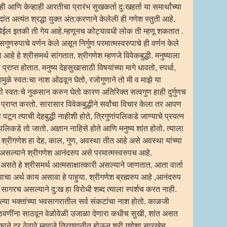
ी आणि केव्हाही आरतीचा प्रारंभ सुखकर्ता दुःखहर्ता या समार्थांच्या
ांत अत्यंत श्रद्धा युक्त अंत:करणाने केलेली ही गणेश स्तुती आहे.
ेईल इतकी ती गेय आहे.म्हणूनच कोट्यावधी लोक ती म्हणू शकतात .
गुणरुपाचे वर्णन केले असून निर्गुण परमात्मस्वरुपाचे ही वर्णन केले
आहे हे श्रीसमर्थ सांगतात. श्रीगणेश म्हणजे विवेकबुद्धी. मनुष्याला
्राप्त होतात. मनुष्य देहसुखासाठी विषयांच्या मागे धावतो, स्पर्धा,
णामुळे स्वतःचा नाश ओढवून घेतो, रजोगुणाने तो मी व माझे या
ही स्वतःचे नुकसान करुन घेतो कारण अतिरिक्त सत्वगुण हाही दुर्गुणच
ा प्राप्त करतो. सारासार विवेकबुद्धीने सर्वांचा विचार केला तर आपण
टून त्याची देहबुद्धी नाहीशी होते, त्रिगुणांपलिकडे जाण्याचे प्रयत्न
 पलिकडे तो जातो. अज्ञान नाहिसे होते आणि मनुष्य शांत होतो. त्याला
 श्रीगणेश हा देह, काल, गुण, अवस्था तीत आहे असे अवस्था यांच्या
असल्याने श्रीगणेश आनंदरुप असे परमात्मस्वरुपच आहे.
 असते हे श्रीसमर्थ आत्मसाक्षात्कारी असल्याने जाणतात. आता वार्ता
 याचा अर्थ काय असावा हे पाहुया. श्रीगणेश ब्रह्मरुप आहे ,आनंदरुप
सागरच असल्याने दु:ख हा विरोधी शब्द त्याला स्पर्शच करत नाही.
या भक्तांच्या भवसागरातील सर्व संकटांचा नाश होतो. काळजी
 आठवणींना साठवून वेळोवेळी उजाळा देणारा कधीच सुखी, शांत असत
 विवेकाने दूर ठेवावे म्हणजे त्रिगुणातीत होऊन श्री गणेशा सारखेच