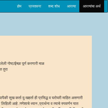
होम
प्रस्तावना
शब्द शोध
आरत्या
आरत्यांचा अर्थ
ेली गोष्ट/ईच्छा पूर्ण करणारी माळ
त तुरा
ापैकी सुख कर्ता दुःखहर्ता ही प्रसिद्ध व घरोघरी माहित असणारी
िहिली आहे .गणेशाचे ध्यान ,प्रार्थना व त्याचे रुपवर्णन यात