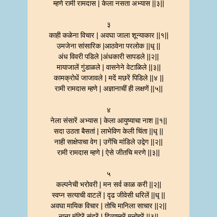
म्हणे रामी रामदास | केला नसता अभ्यास ||३||
३
काही कळेना विचार | अवघा जाला शून्याकार ||१||
उमजेना सांसारिक |आठवेना परलोक ||धृ ||
अंध विवरी पडिले |अंधकारी सापडले ||२||
मायाजालें गुंडाळले | वासनेने वेटाळिले ||३||
कामक्रोधें जाजावले | मदें मछरें पिडिले ||४ ||
रामी रामदास म्हणे | अज्ञानाचीं ही लक्षणें ||५||
४
नेला संसारें अभ्यास | केला आयुष्याचा नाश ||१||
सदा उठता बैसतां | लाभेविण केली चिंता ||धृ ||
नाही साक्षेपाचा वेग | उगेंचि मांडिले उद्वेग ||२||
रामी रामदास म्हणे | ऐसे जीतचि मरणे ||३||
५
कल्पनेची भरोवरी | मन सर्व काळ करी ||२||
स्वप्न सत्याची वाटलें | दृढ जीवेसी धरिलें ||धृ ||
अवघा मायिक विचार | तोचि मानिला साचार ||२||
नाना मंदिरें सुंदरें | दिव्याम्बरें मनोहरें ||३||