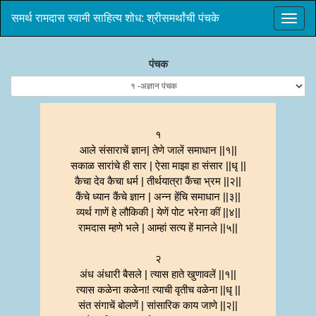
समर्थ रामदास स्वामी साहित्य शोध: श्रीसमर्थांची पंचके
पंचक
१
आले संसाराचें ज्ञान| तेणे जालें समाधान ||१||
सकाळ सारांचे ही सार | ऐसा माझा हा संसार ||धृ ||
कैचा देव कैचा धर्म | तीर्थयात्रा कैंचा भ्रम ||२||
कैंचे ध्यान कैंचे ज्ञान | अन्न हेंचि समाधान ||३||
व्यर्थ गाणें हे लौकिकी | येणें पोट भरेना कीं ||४||
रामदास म्हणे भले | आम्हां सत्य हें मानले ||५||
२
अंध अंधारी बैसले | त्यास हाते खुणावलें ||१||
त्यास कळेना कळेना! त्याची वृतीच वळेना ||धृ ||
संत संगाचें बोलणें | सांसारिक काय जाणे ||२||