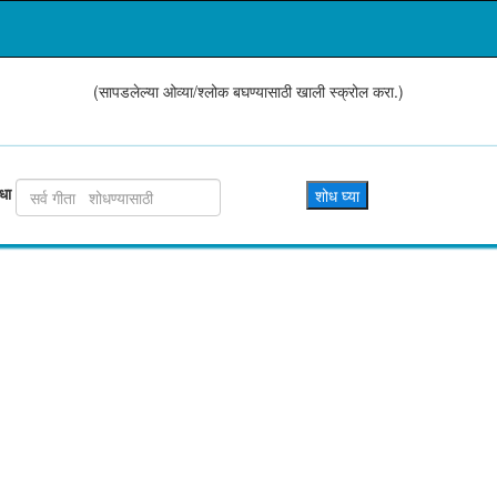
(सापडलेल्या ओव्या/श्लोक बघण्यासाठी खाली स्क्रोल करा.)
धा
शोध घ्या