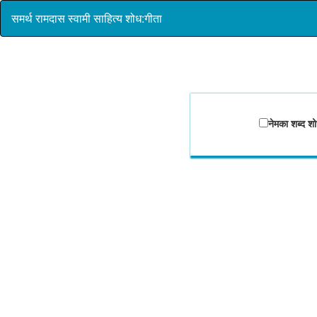
समर्थ रामदास स्वामी साहित्य शोध:गीता
नेमका शब्द शो