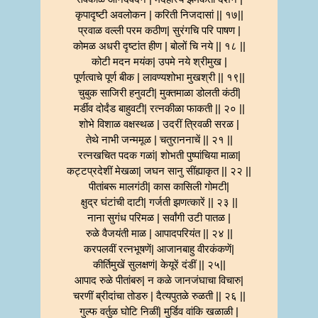
कृपादृष्टी अवलोकन | करिती निजदासां || १७||
प्रवाळ वल्ली परम कठीण| सुरंगचि परि पाषण |
कोमळ अधरी दृष्टांत हीण | बोलों चि नये || १८ ||
कोटी मदन मयंक| उपमे नये श्रीमुख |
पूर्णत्वाचे पूर्ण बीक | लावण्यशोभा मुखश्री || १९||
चुबुक साजिरी हनुवटी| मुक्तमाळा डोलती कंठीं|
मर्डीव दोर्दंड बाहुवटी| रत्नकीळा फाकती || २० ||
शोभे विशाळ वक्षस्थळ | उदरीं त्रिवळी सरळ |
तेथे नाभी जन्ममूळ | चतुराननाचें || २१ ||
रत्नखचित पदक गळां| शोभती पुष्पांचिया माळा|
कट्टप्रदेशीं मेखळा| जघन सानु सींह्याकृत || २२ ||
पीतांबरू मालगंठी| कास कासिली गोमटी|
क्षुद्र घंटांची दाटी| गर्जती झणत्कारें || २३ ||
नाना सुगंध परिमळ | सर्वांगी उटी पातळ |
रुळे वैजयंती माळ | आपादपरियंत || २४ ||
करपलवीं रत्नभूषणें| आजानबाहु वीरकंकणें|
कीर्तिमुखें सुलक्षणं| केयूरें दंडीं || २५||
आपाद रुळे पीतांबरु| न कळे जानजंघाचा विचारु|
चरणीं ब्रीदांचा तोडरु | दैत्यपुतळे रुळती || २६ ||
गुल्फ वर्तुळ घोटि निळीं| मुर्डिव वांकि खळाळी |