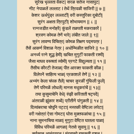
सुरेख भृल्लता वेंकट| सरळ सतेज नासापुट|
नीट नेपाळलें लल्लाट l तेथें त्रिवळी साजिरी || ७ ||
केशर ऊर्धपुंड्र लल्लाटीं| वरी कस्तुरिका दुबोटी|
सुरंग अक्षता त्रिपुटी| शोभायमान || ८ ||
रत्नजडीत मनोहरें| कुंडलें तळपती मकराकारें |
श्रवण कोमळ तेणें भारे| लंबीत जाले || ९||
सुरंग लावण्य विचित्र| कोमळ तिक्षण पद्मपत्र |
तैसें आकर्ण विशाळ नेत्र | अधोन्मिळीत साजिरे || १० ||
अनर्ध्य रत्ने शुद्ध हेमी| खचित मुगुटीं फाकती रश्मी|
जैसा माघव वरूषतां व्योमी| प्रगटे विद्युल्यता || ११ ||
तैसीच कीरटी तेजाळ| पीत आरक्त फाकती कीळ |
विलेपनें साहित्य भाळ| प्रकाशलें तेणें || १२ ||
अभ्यंग केला चंपक तैलें| चाचर कुरळीं गुंफिली फुलें|
तेणें परिमळें लोधलें| मानस मधुकरांचें || १३||
तया कुसुमाचेनि वेधे| रुंझी करिताती षट्पदें|
अंतराळी झुंकार शब्दें| प्रीतीनें पांगुळती || १४ ||
दिव्यांबराचा चोपूनि पट्टा| मस्तकी वेष्टिला लपेटा|
वरी नक्षेत्रां ऐसा गोमटा| घोस मुक्तफळांचा || १५ ||
नाना सुमनाचिया माळा| मुगुटा वेष्टित घातला पाळा|
विविध परिमळें आगळा| नेतसे सुवायु || १६ ||
सर्वकाळ आनंदवदन | मंदहास्ये झमकती दशन |